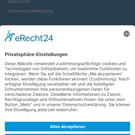
Impressum
Datenschutzerklärung
ANSCHRIFT
Kälte-Klima-Umwelttechnik GmbH
Wilhelm-Röntgen-Str. 9
63477 Maintal
Deutschland
KONTAKT
Telefon: 06181 – 40282 – 0
Fax: 06181 – 46069
E-Mail: info@kkumaintal.de
www.kkumaintal.de