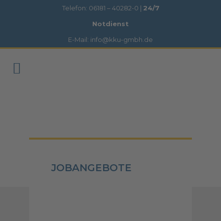
Telefon: 06181 – 40282-0 |
24/7
Notdienst
E-Mail: info@kku-gmbh.de
JOBANGEBOTE